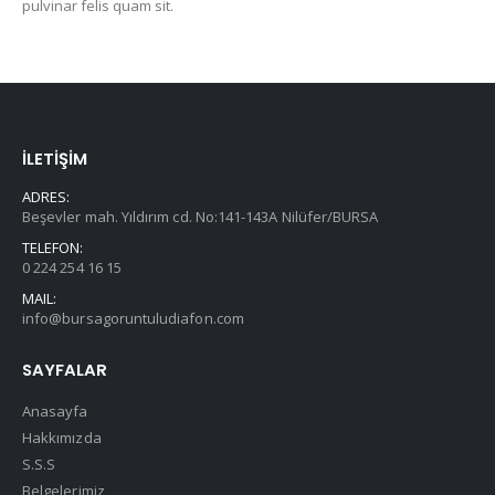
pulvinar felis quam sit.
İLETİŞİM
ADRES:
Beşevler mah. Yıldırım cd. No:141-143A Nilüfer/BURSA
TELEFON:
0 224 254 16 15
MAIL:
info@bursagoruntuludiafon.com
SAYFALAR
Anasayfa
Hakkımızda
S.S.S
Belgelerimiz