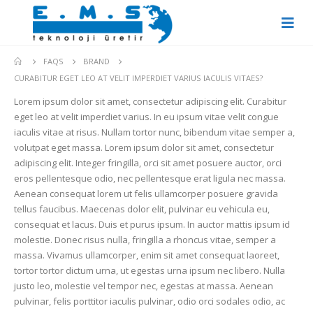
FAQS
BRAND
CURABITUR EGET LEO AT VELIT IMPERDIET VARIUS IACULIS VITAES?
Lorem ipsum dolor sit amet, consectetur adipiscing elit. Curabitur
eget leo at velit imperdiet varius. In eu ipsum vitae velit congue
iaculis vitae at risus. Nullam tortor nunc, bibendum vitae semper a,
volutpat eget massa. Lorem ipsum dolor sit amet, consectetur
adipiscing elit. Integer fringilla, orci sit amet posuere auctor, orci
eros pellentesque odio, nec pellentesque erat ligula nec massa.
Aenean consequat lorem ut felis ullamcorper posuere gravida
tellus faucibus. Maecenas dolor elit, pulvinar eu vehicula eu,
consequat et lacus. Duis et purus ipsum. In auctor mattis ipsum id
molestie. Donec risus nulla, fringilla a rhoncus vitae, semper a
massa. Vivamus ullamcorper, enim sit amet consequat laoreet,
tortor tortor dictum urna, ut egestas urna ipsum nec libero. Nulla
justo leo, molestie vel tempor nec, egestas at massa. Aenean
pulvinar, felis porttitor iaculis pulvinar, odio orci sodales odio, ac