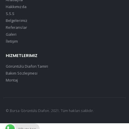
Hakkımızda
S.S.S
Belgelerimiz
Referanslar
Galeri
İletişim
HIZMETLERIMIZ
Görüntülü Diafon Tamiri
Bakım Sözleşmesi
Montaj
© Bursa Görüntülü Diafon. 2021. Tüm hakları saklıdır.