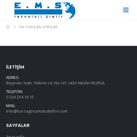
SIK SORULAN SORULAR
İLETİŞİM
ADRES:
Beşevler mah. Yıldırım cd. No:141-143A Nilüfer/BURSA
TELEFON:
0 224 254 16 15
MAIL:
info@bursagoruntuludiafon.com
SAYFALAR
Anasayfa