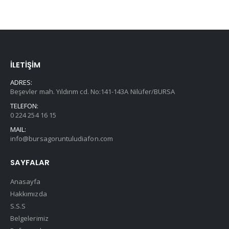
İLETİŞİM
ADRES:
Beşevler mah. Yıldırım cd. No:141-143A Nilüfer/BURSA
TELEFON:
0 224 254 16 15
MAIL:
info@bursagoruntuludiafon.com
SAYFALAR
Anasayfa
Hakkımızda
S.S.S
Belgelerimiz