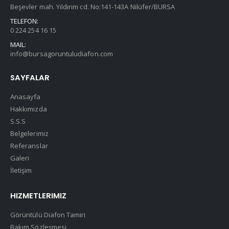
Beşevler mah. Yıldırım cd. No:141-143A Nilüfer/BURSA
TELEFON:
0 224 254 16 15
MAIL:
info@bursagoruntuludiafon.com
SAYFALAR
Anasayfa
Hakkımızda
S.S.S
Belgelerimiz
Referanslar
Galeri
İletişim
HIZMETLERIMIZ
Görüntülü Diafon Tamiri
Bakım Sözleşmesi