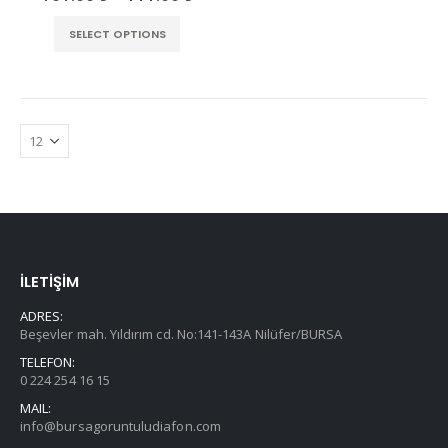
SELECT OPTIONS
İLETİŞİM
ADRES:
Beşevler mah. Yıldırım cd. No:141-143A Nilüfer/BURSA
TELEFON:
0 224 254 16 15
MAIL:
info@bursagoruntuludiafon.com