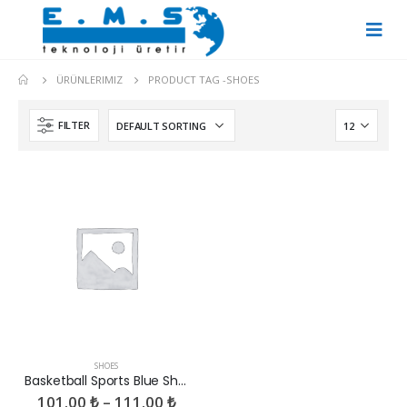
ÜRÜNLERIMIZ
PRODUCT TAG -
SHOES
FILTER
SHOES
Basketball Sports Blue Shoes
101.00
₺
–
111.00
₺