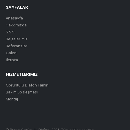
SAYFALAR
Anasayfa
Hakkımızda
S.S.S
Belgelerimiz
Referanslar
Galeri
İletişim
HIZMETLERIMIZ
Görüntülü Diafon Tamiri
Bakım Sözleşmesi
Montaj
© Bursa Görüntülü Diafon. 2021. Tüm hakları saklıdır.